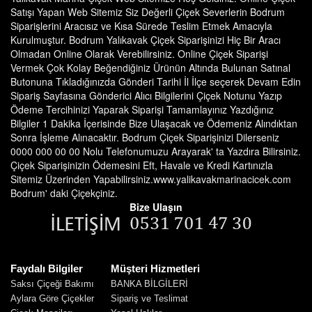
Satışı Yapan Web Sitemiz Siz Değerli Çiçek Severlerin Bodrum
Siparişlerini Aracısız ve Kısa Sürede Teslim Etmek Amacıyla
Kurulmuştur. Bodrum Yalıkavak Çiçek Siparişinizi Hiç Bir Aracı
Olmadan Online Olarak Verebilirsiniz. Online Çiçek Siparişi
Vermek Çok Kolay Beğendiğiniz Ürünün Altında Bulunan Satınal
Butonuna Tıkladığınızda Gönderi Tarihi İl İlçe seçerek Devam Edin
Sipariş Sayfasına Gönderici Alıcı Bilgilerini Çiçek Notunu Yazıp
Ödeme Tercihinizi Yaparak Siparişi Tamamlayınız Yazdığınız
Bilgiler 1 Dakika İçerisinde Bize Ulaşacak ve Ödemeniz Alındıktan
Sonra İşleme Alınacaktır. Bodrum Çiçek Siparişinizi Dilerseniz
0000 000 00 00 Nolu Telefonumuzu Arayarak' ta Yazdıra Bilirsiniz.
Çiçek Siparişinizin Ödemesini Eft, Havale ve Kredi Kartınızla
Sitemiz Üzerinden Yapabilirsiniz.www.yalikavakmarinacicek.com
Bodrum' daki Çiçekçiniz.
Bize Ulaşın
Faydalı Bilgiler
Müşteri Hizmetleri
Saksı Çiçeği Bakımı
BANKA BİLGİLERİ
Aylara Göre Çiçekler
Sipariş ve Teslimat