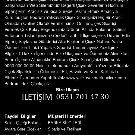
Satışı Yapan Web Sitemiz Siz Değerli Çiçek Severlerin Bodrum
Siparişlerini Aracısız ve Kısa Sürede Teslim Etmek Amacıyla
Kurulmuştur. Bodrum Yalıkavak Çiçek Siparişinizi Hiç Bir Aracı
Olmadan Online Olarak Verebilirsiniz. Online Çiçek Siparişi
Vermek Çok Kolay Beğendiğiniz Ürünün Altında Bulunan Satınal
Butonuna Tıkladığınızda Gönderi Tarihi İl İlçe seçerek Devam Edin
Sipariş Sayfasına Gönderici Alıcı Bilgilerini Çiçek Notunu Yazıp
Ödeme Tercihinizi Yaparak Siparişi Tamamlayınız Yazdığınız
Bilgiler 1 Dakika İçerisinde Bize Ulaşacak ve Ödemeniz Alındıktan
Sonra İşleme Alınacaktır. Bodrum Çiçek Siparişinizi Dilerseniz
0000 000 00 00 Nolu Telefonumuzu Arayarak' ta Yazdıra Bilirsiniz.
Çiçek Siparişinizin Ödemesini Eft, Havale ve Kredi Kartınızla
Sitemiz Üzerinden Yapabilirsiniz.www.yalikavakmarinacicek.com
Bodrum' daki Çiçekçiniz.
Bize Ulaşın
Faydalı Bilgiler
Müşteri Hizmetleri
Saksı Çiçeği Bakımı
BANKA BİLGİLERİ
Aylara Göre Çiçekler
Sipariş ve Teslimat