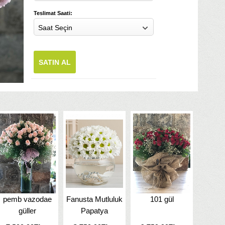
Teslimat Saati:
Saat Seçin
SATIN AL
pemb vazodae
Fanusta Mutluluk
101 gül
güller
Papatya