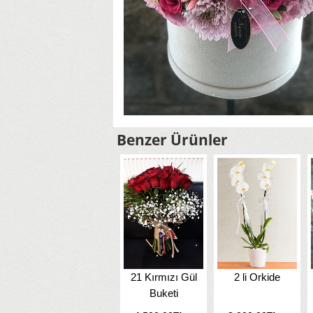
Benzer Ürünler
l
Beyaz Kutuda
21 Kırmızı Gül
2 li Orkide
Güller
Buketi