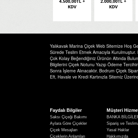
 +
3.000,00TL +
4.500,00TL +
2.000,00TL +
KDV
KDV
KDV
Yalıkavak Marina Çiçek Web Sitemize Hoş Geld
Sürede Teslim Etmek Amacıyla Kurulmuştur. Bo
Çok Kolay Beğendiğiniz Ürünün Altında Buluna
Bilgilerini Çiçek Notunu Yazıp Ödeme Tercihin
Sonra İşleme Alınacaktır. Bodrum Çiçek Sipari
Eft, Havale ve Kredi Kartınızla Sitemiz Üzer
Faydalı Bilgiler
Müşteri Hizmet
Saksı Çiçeği Bakımı
BANKA BİLGİLE
Aylara Göre Çiçekler
Sipariş ve Teslim
Çiçek Mesajları
Yasal Haklar
Çiçeklerin Anlamları
Hakkımızda