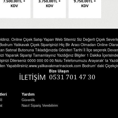
7.500,00TL +
3.750,00TL +
9.750,00TL +
KDV
KDV
KDV
iniz. Online Çiçek Satışı Yapan Web Sitemiz Siz Değerli Çiçek Severler
drum Yalıkavak Çiçek Siparişinizi Hiç Bir Aracı Olmadan Online Olarak 
n Satınal Butonuna Tıkladığınızda Gönderi Tarihi İl İlçe seçerek Devam
izi Yaparak Siparişi Tamamlayınız Yazdığınız Bilgiler 1 Dakika İçerisi
şinizi Dilerseniz 0000 000 00 00 Nolu Telefonumuzu Arayarak' ta Yazdıra
inden Yapabilirsiniz.www.yalikavakmarinacicek.com Bodrum' daki Çiçekçin
Bize Ulaşın
leri
Yardım
Rİ
Güvenlik
at
Nasıl Sipariş Verebilirim